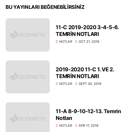
BU YAYINLARI BEĞENEBILIRSINIZ
11-C 2019-2020 3-4-5-6.
TEMRİN NOTLARI
NOTLAR
OCT 21, 2019
2019-2020 11-C 1. VE 2.
TEMRİN NOTLARI
NOTLAR
SEPT 30, 2019
11-A 8-9-10-12-13. Temrin
Notları
NOTLAR
APR 17, 2019