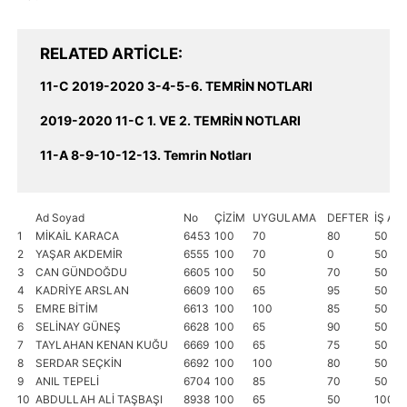
RELATED ARTICLE
11-C 2019-2020 3-4-5-6. TEMRİN NOTLARI
2019-2020 11-C 1. VE 2. TEMRİN NOTLARI
11-A 8-9-10-12-13. Temrin Notları
Ad Soyad
No
ÇİZİM
UYGULAMA
DEFTER
İŞ AL
1
MİKAİL KARACA
6453
100
70
80
50
2
YAŞAR AKDEMİR
6555
100
70
0
50
3
CAN GÜNDOĞDU
6605
100
50
70
50
4
KADRİYE ARSLAN
6609
100
65
95
50
5
EMRE BİTİM
6613
100
100
85
50
6
SELİNAY GÜNEŞ
6628
100
65
90
50
7
TAYLAHAN KENAN KUĞU
6669
100
65
75
50
8
SERDAR SEÇKİN
6692
100
100
80
50
9
ANIL TEPELİ
6704
100
85
70
50
10
ABDULLAH ALİ TAŞBAŞI
8938
100
65
50
100