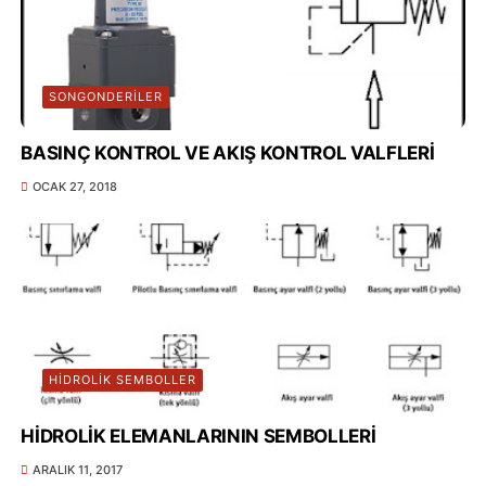
SONGONDERILER
BASINÇ KONTROL VE AKIŞ KONTROL VALFLERİ
OCAK 27, 2018
HİDROLİK SEMBOLLER
HİDROLİK ELEMANLARININ SEMBOLLERİ
ARALIK 11, 2017