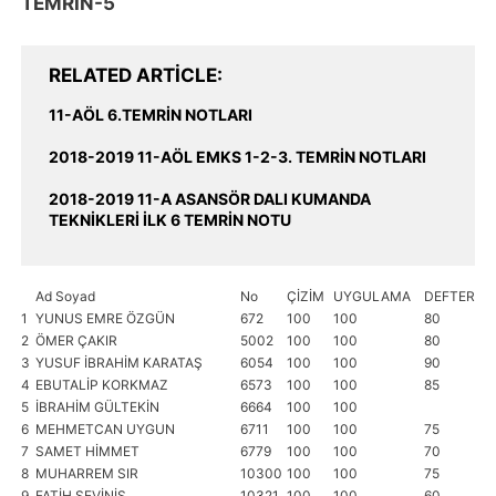
TEMRİN-5
RELATED ARTICLE
11-AÖL 6.TEMRİN NOTLARI
2018-2019 11-AÖL EMKS 1-2-3. TEMRİN NOTLARI
2018-2019 11-A ASANSÖR DALI KUMANDA
TEKNİKLERİ İLK 6 TEMRİN NOTU
Ad Soyad
No
ÇİZİM
UYGULAMA
DEFTER
İŞ
1
YUNUS EMRE ÖZGÜN
672
100
100
80
1
2
ÖMER ÇAKIR
5002
100
100
80
1
3
YUSUF İBRAHİM KARATAŞ
6054
100
100
90
1
4
EBUTALİP KORKMAZ
6573
100
100
85
1
5
İBRAHİM GÜLTEKİN
6664
100
100
1
6
MEHMETCAN UYGUN
6711
100
100
75
1
7
SAMET HİMMET
6779
100
100
70
1
8
MUHARREM SIR
10300
100
100
75
8
9
FATİH SEVİNİŞ
10321
100
100
60
1