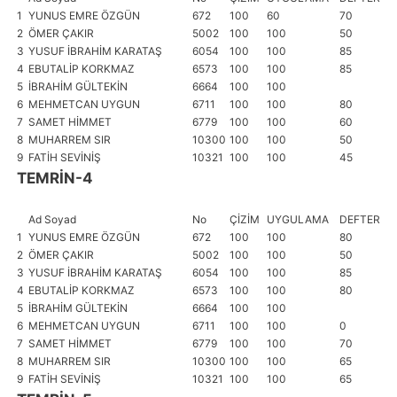
1
YUNUS EMRE ÖZGÜN
672
100
60
70
1
2
ÖMER ÇAKIR
5002
100
100
50
1
3
YUSUF İBRAHİM KARATAŞ
6054
100
100
85
1
4
EBUTALİP KORKMAZ
6573
100
100
85
1
5
İBRAHİM GÜLTEKİN
6664
100
100
1
6
MEHMETCAN UYGUN
6711
100
100
80
1
7
SAMET HİMMET
6779
100
100
60
1
8
MUHARREM SIR
10300
100
100
50
1
9
FATİH SEVİNİŞ
10321
100
100
45
1
TEMRİN-4
Ad Soyad
No
ÇİZİM
UYGULAMA
DEFTER
İŞ
1
YUNUS EMRE ÖZGÜN
672
100
100
80
1
2
ÖMER ÇAKIR
5002
100
100
50
1
3
YUSUF İBRAHİM KARATAŞ
6054
100
100
85
1
4
EBUTALİP KORKMAZ
6573
100
100
80
1
5
İBRAHİM GÜLTEKİN
6664
100
100
1
6
MEHMETCAN UYGUN
6711
100
100
0
1
7
SAMET HİMMET
6779
100
100
70
1
8
MUHARREM SIR
10300
100
100
65
1
9
FATİH SEVİNİŞ
10321
100
100
65
1