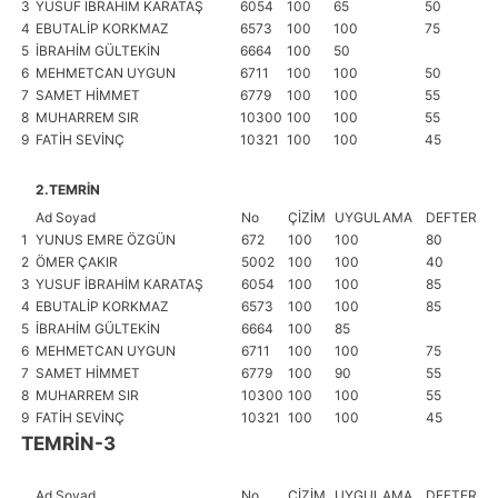
3
YUSUF İBRAHİM KARATAŞ
6054
100
65
50
1
4
EBUTALİP KORKMAZ
6573
100
100
75
1
5
İBRAHİM GÜLTEKİN
6664
100
50
1
6
MEHMETCAN UYGUN
6711
100
100
50
1
7
SAMET HİMMET
6779
100
100
55
1
8
MUHARREM SIR
10300
100
100
55
1
9
FATİH SEVİNÇ
10321
100
100
45
1
2.TEMRİN
Ad Soyad
No
ÇİZİM
UYGULAMA
DEFTER
İŞ
1
YUNUS EMRE ÖZGÜN
672
100
100
80
1
2
ÖMER ÇAKIR
5002
100
100
40
1
3
YUSUF İBRAHİM KARATAŞ
6054
100
100
85
1
4
EBUTALİP KORKMAZ
6573
100
100
85
1
5
İBRAHİM GÜLTEKİN
6664
100
85
1
6
MEHMETCAN UYGUN
6711
100
100
75
1
7
SAMET HİMMET
6779
100
90
55
1
8
MUHARREM SIR
10300
100
100
55
1
9
FATİH SEVİNÇ
10321
100
100
45
1
TEMRİN-3
Ad Soyad
No
ÇİZİM
UYGULAMA
DEFTER
İŞ