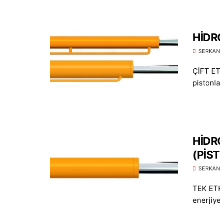
HİDRO
SERKAN
ÇİFT ETK
pistonla
HİDRO
(PİS
SERKAN
TEK ETK
enerjiye