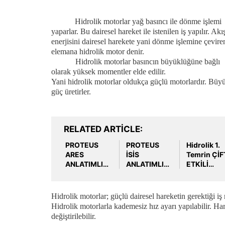
Hidrolik motorlar yağ basıncı ile dönme işlemi
yaparlar. Bu dairesel hareket ile istenilen iş yapılır. Ak
enerjisini dairesel harekete yani dönme işlemine çevire
elemana hidrolik motor denir.
Hidrolik motorlar basıncın büyüklüğüne bağlı
olarak yüksek momentler elde edilir.
Yani hidrolik motorlar oldukça güçlü motorlardır. Büy
güç üretirler.
RELATED ARTICLE
PROTEUS
PROTEUS
Hidrolik 1.
ARES
İSİS
Temrin ÇİF
ANLATIMLI
ANLATIMLI
ETKİLİ
ÖRNEK
ÖRNEK
PİSTONUN
ÇİZİMLER
ÇİZİMLER
KOL
KUMANDA
Hidrolik motorlar; güçlü dairesel hareketin gerektiği iş
İLE İLERİ-
Hidrolik motorlarla kademesiz hız ayarı yapılabilir. Har
GERİ
değiştirilebilir.
HAREKETİ