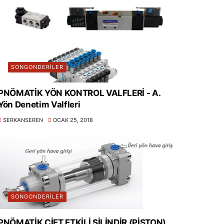
SONGONDERILER
PNÖMATİK YÖN KONTROL VALFLERİ - A.
Yön Denetim Valfleri
SERKANSEREN
OCAK 25, 2018
SONGONDERILER
PNÖMATİK ÇİFT ETKİLİ SİLİNDİR (PİSTON)