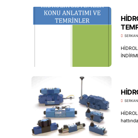
HİDR
TEMR
SERKAN
HİDROL
İNDİRMEK
HİDR
SERKAN
HİDROLİ
hattında