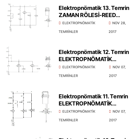
Elektropnömatik 13. Temrin
ZAMAN RÖLESİ-REED
KONTAK- ENDÜKTİF
ELEKTROPNÖMATİK
NOV 28,
SENSÖR
TEMRİNLER
2017
Elektropnömatik 12. Temrin
ELEKTROPNÖMATİK
SİSTEMLERDE ÇİFT ETKİLİ
ELEKTROPNÖMATİK
NOV 07,
SİLİNDİRLERİN REED RÖLE
TEMRİNLER
2017
,ENDÜKTİF SENSÖR VE
ZAMAN RÖLESİ İLE
PERİYODİK ÇALIŞMA
Elektropnömatik 11. Temrin
ELEKTROPNÖMATİK
SİSTEMLERDE ÇİFT ETKİLİ
ELEKTROPNÖMATİK
NOV 07,
SİLİNDİRLERİN REED RÖLE
TEMRİNLER
2017
İLE İLERİ-GERİ SÜREKLİ
ÇALIŞMA